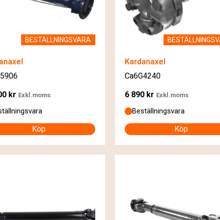
BESTÄLLNINGSVARA
BESTÄLLNINGS
anaxel
Kardanaxel
5906
Ca6G4240
00
kr
6 890
kr
Exkl.moms
Exkl.moms
tällningsvara
Beställningsvara
Köp
Köp