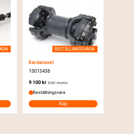
VARA
BESTÄLLNINGSVARA
Kardanaxel
15013436
9 100
kr
Exkl.moms
Beställningsvara
Köp