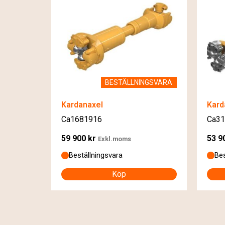
BESTÄLLNINGSVARA
Kardanaxel
Kard
Ca1681916
Ca31
59 900
kr
53 9
Exkl.moms
Beställningsvara
Bes
Köp