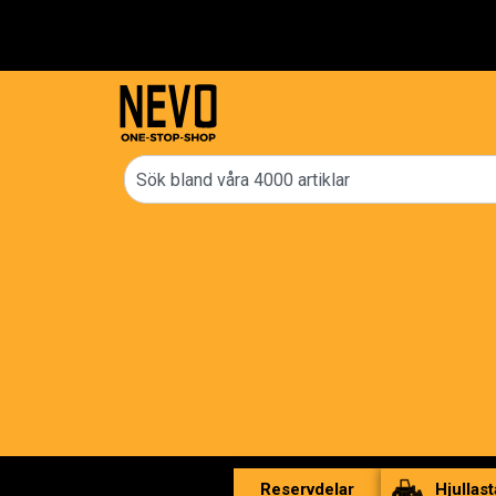
B
Reservdelar
Hjullast