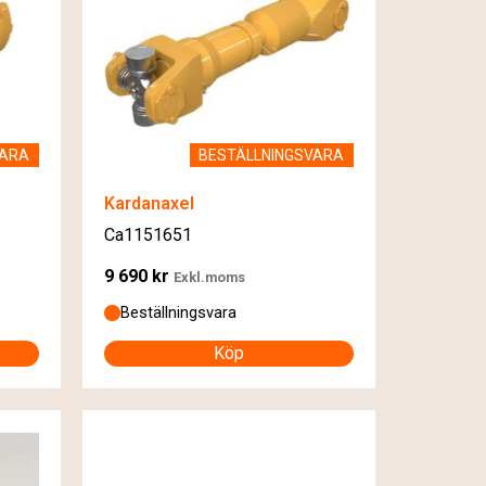
VARA
BESTÄLLNINGSVARA
Kardanaxel
Ca1151651
9 690
kr
Exkl.moms
Beställningsvara
Köp