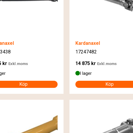
anaxel
Kardanaxel
3438
17247482
5
kr
14 875
kr
Exkl.moms
Exkl.moms
ager
I lager
Köp
Köp