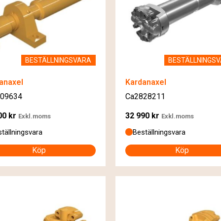
BESTÄLLNINGSVARA
BESTÄLLNINGS
anaxel
Kardanaxel
09634
Ca2828211
00
kr
32 990
kr
Exkl.moms
Exkl.moms
tällningsvara
Beställningsvara
Köp
Köp