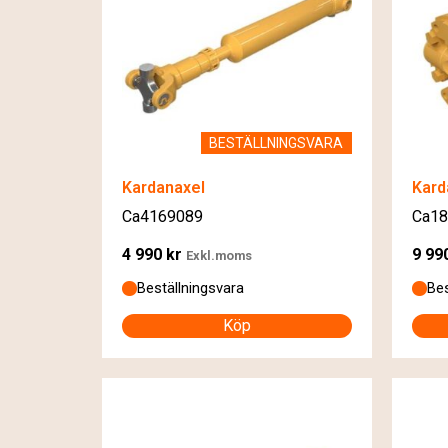
BESTÄLLNINGSVARA
Kardanaxel
Kard
Ca4169089
Ca18
4 990
kr
9 99
Exkl.moms
Beställningsvara
Bes
Köp