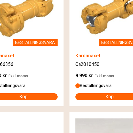
BESTÄLLNINGSVARA
BESTÄLLNINGS
anaxel
Kardanaxel
66356
Ca2010450
0
kr
9 990
kr
Exkl.moms
Exkl.moms
tällningsvara
Beställningsvara
Köp
Köp