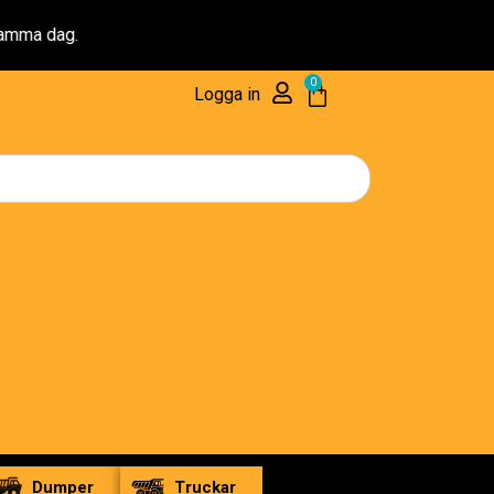
g.
0
Logga in
Dumper
Truckar