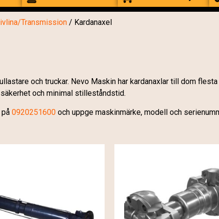
ivlina/Transmission
/ Kardanaxel
jullastare och truckar. Nevo Maskin har kardanaxlar till dom fl
tssäkerhet och minimal stilleståndstid.
s på
0920251600
och uppge maskinmärke, modell och serienummer