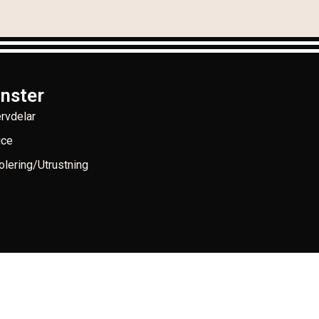
änster
rvdelar
ice
lering/Utrustning