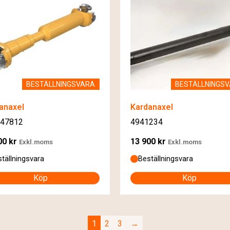
BESTÄLLNINGSVARA
BESTÄLLNINGS
anaxel
Kardanaxel
47812
4941234
00
kr
13 900
kr
Exkl.moms
Exkl.moms
tällningsvara
Beställningsvara
Köp
Köp
1
2
3
→