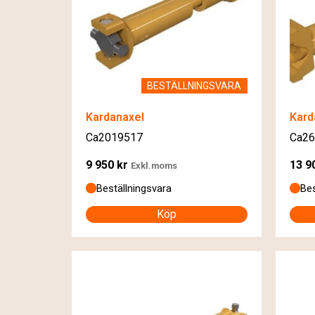
BESTÄLLNINGSVARA
Kardanaxel
Kard
Ca2019517
Ca26
9 950
kr
13 9
Exkl.moms
Beställningsvara
Bes
Köp