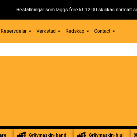
eställningar som läggs före kl. 12.00 skickas normalt samma da
Reservdelar
Verkstad
Redskap
Contact
are
Grävmaskin-band
Grävmaskin-hjul