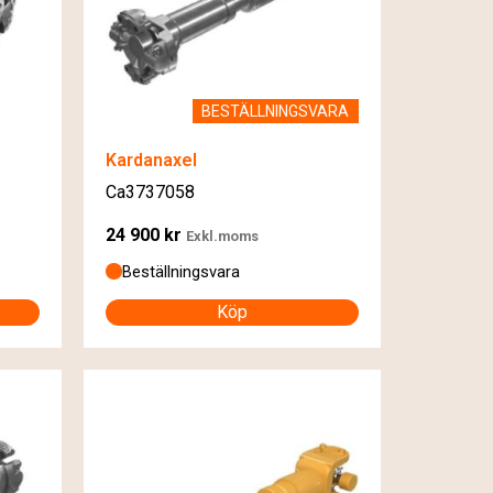
BESTÄLLNINGSVARA
Kardanaxel
Ca3737058
24 900
kr
Exkl.moms
Beställningsvara
Köp