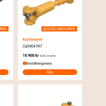
VARA
BESTÄLLNINGSVARA
Kardanaxel
Ca3904797
10 900
kr
Exkl.moms
Beställningsvara
Köp