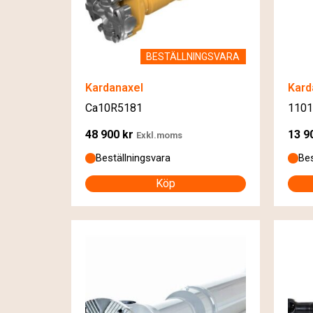
BESTÄLLNINGSVARA
Kardanaxel
Kard
Ca10R5181
1101
48 900
kr
13 9
Exkl.moms
Beställningsvara
Bes
Köp