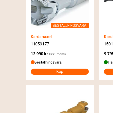
BESTÄLLNINGSVARA
Kardanaxel
Kard
11059177
1501
12 990
kr
9 79
Exkl.moms
Beställningsvara
I l
Köp