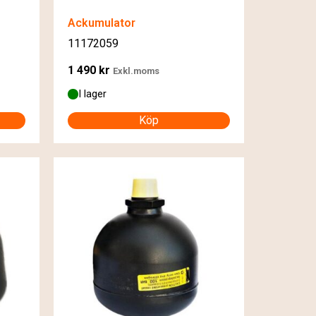
Ackumulator
11172059
1 490
kr
Exkl.moms
I lager
Köp