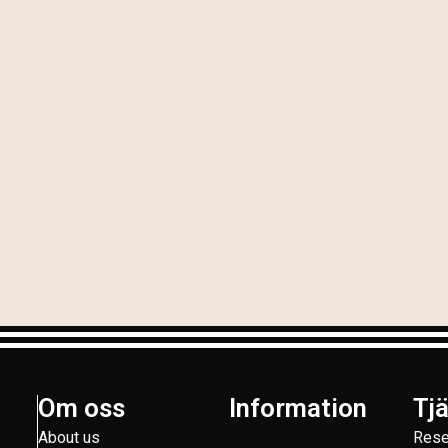
Om oss
Information
Tj
About us
Rese