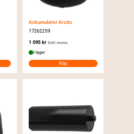
Ackumulator Arctic
17262259
1 095
kr
Exkl.moms
I lager
Köp