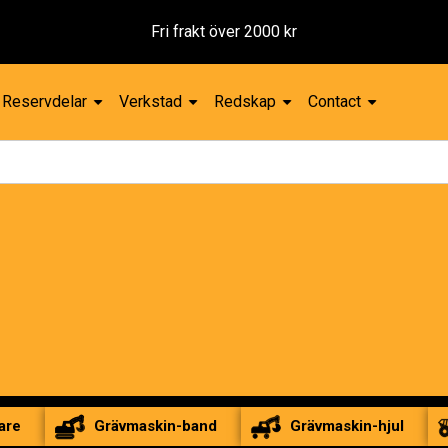
Reservdelar
Verkstad
Redskap
Contact
are
Grävmaskin-band
Grävmaskin-hjul