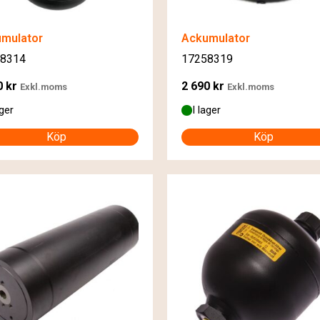
mulator
Ackumulator
8314
17258319
0
kr
2 690
kr
Exkl.moms
Exkl.moms
ager
I lager
Köp
Köp