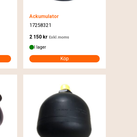
Ackumulator
17258321
2 150
kr
Exkl.moms
I lager
Köp