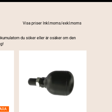
Visa priser Inkl.moms/exkl.moms
ackumulatorn du söker eller är osäker om den
ig!
VARA