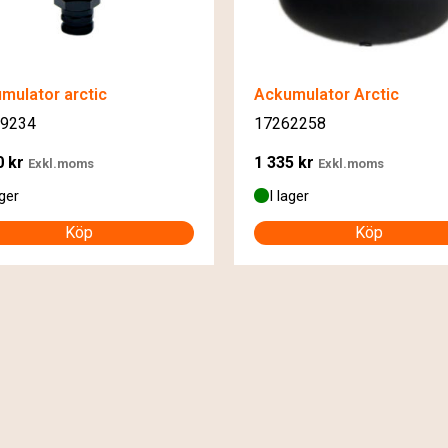
mulator arctic
Ackumulator Arctic
9234
17262258
0
kr
1 335
kr
Exkl.moms
Exkl.moms
ager
I lager
Köp
Köp