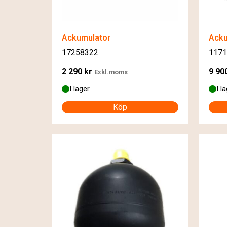
Ackumulator
Acku
17258322
1171
2 290
kr
9 90
Exkl.moms
I lager
I l
Köp