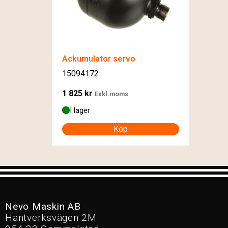
Ackumulator servo
15094172
1 825
kr
Exkl.moms
I lager
Köp
Nevo Maskin AB
Hantverksvägen 2M