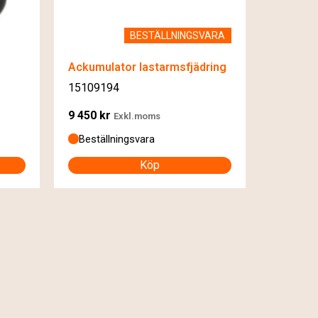
BESTÄLLNINGSVARA
Ackumulator lastarmsfjädring
15109194
9 450
kr
Exkl.moms
Beställningsvara
Köp