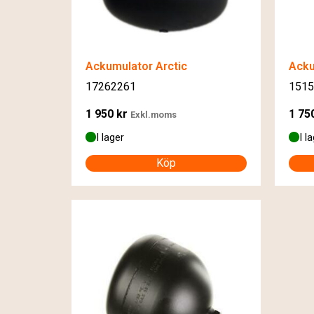
Ackumulator Arctic
Acku
17262261
1515
1 950
kr
1 75
Exkl.moms
I lager
I l
Köp