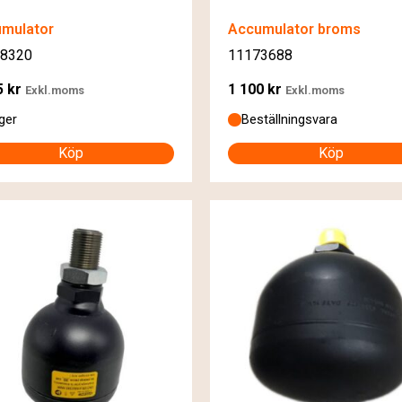
mulator
Accumulator broms
8320
11173688
5
kr
1 100
kr
Exkl.moms
Exkl.moms
ager
Beställningsvara
Köp
Köp