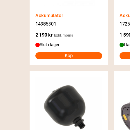
Ackumulator
Acku
14385301
1725
2 190
kr
1 59
Exkl.moms
Slut i lager
I l
Köp