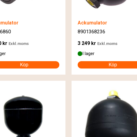
mulator
Ackumulator
6860
8901368236
0
kr
3 249
kr
Exkl.moms
Exkl.moms
ager
I lager
Köp
Köp