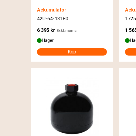
Ackumulator
Acku
42U-64-13180
1725
6 395
kr
1 56
Exkl.moms
I lager
I l
Köp