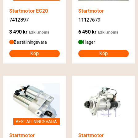
Startmotor EC20
Startmotor
7412897
11127679
3 490
kr
6 450
kr
Exkl.moms
Exkl.moms
Beställningsvara
I lager
Köp
Köp
BESTÄLLNINGSVARA
Startmotor
Startmotor