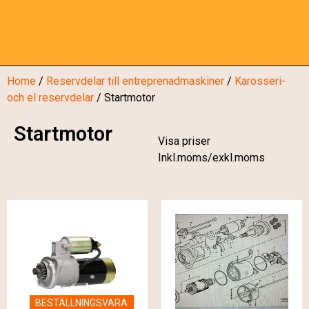
Home
/
Reservdelar till entreprenadmaskiner
/
Karosseri-
och el reservdelar
/ Startmotor
Startmotor
Visa priser
Inkl.moms/exkl.moms
BESTÄLLNINGSVARA