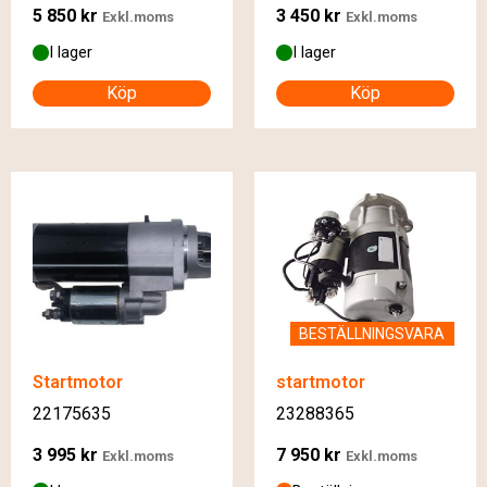
5 850
kr
3 450
kr
Exkl.moms
Exkl.moms
I lager
I lager
Köp
Köp
BESTÄLLNINGSVARA
Startmotor
startmotor
22175635
23288365
3 995
kr
7 950
kr
Exkl.moms
Exkl.moms