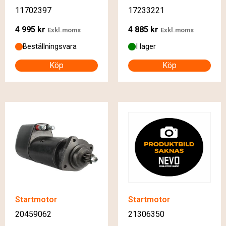
11702397
17233221
4 995
kr
4 885
kr
Exkl.moms
Exkl.moms
Beställningsvara
I lager
Köp
Köp
Startmotor
Startmotor
20459062
21306350