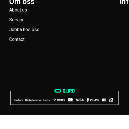
Om oss
In
About us
Service
Jobba hos oss
Contact