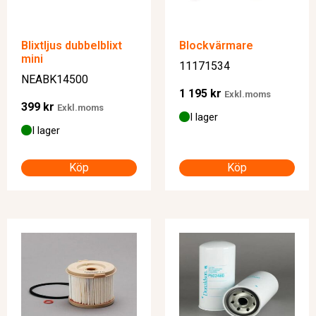
Blixtljus dubbelblixt
Blockvärmare
mini
11171534
NEABK14500
1 195
kr
Exkl.moms
399
kr
Exkl.moms
I lager
I lager
Köp
Köp