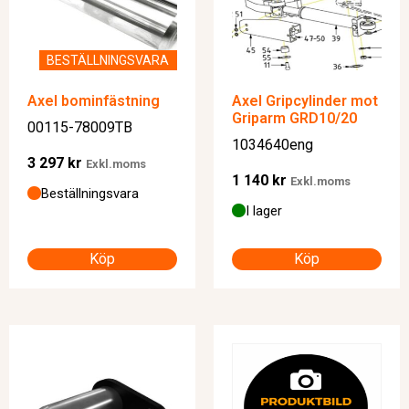
BESTÄLLNINGSVARA
Axel bominfästning
Axel Gripcylinder mot
Griparm GRD10/20
00115-78009TB
1034640eng
3 297
kr
Exkl.moms
1 140
kr
Exkl.moms
Beställningsvara
I lager
Köp
Köp