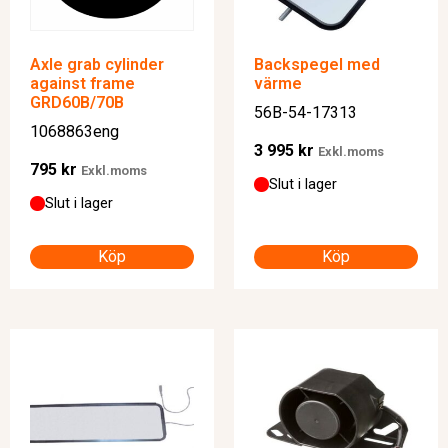
Axle grab cylinder
Backspegel med
against frame
värme
GRD60B/70B
56B-54-17313
1068863eng
3 995
kr
Exkl.moms
795
kr
Exkl.moms
Slut i lager
Slut i lager
Köp
Köp