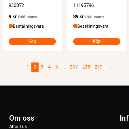
930872
11195796
9
kr
89
kr
Exkl.moms
Exkl.moms
Beställningsvara
Beställningsvara
Köp
Köp
←
1
2
3
4
5
…
237
238
239
→
Om oss
In
About us