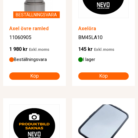
BESTÄLLNINGSVARA
Axel övre ramled
Axelöra
11060905
BM45LA10
1 980
kr
145
kr
Exkl.moms
Exkl.moms
Beställningsvara
I lager
Köp
Köp