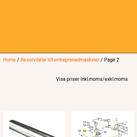
Home
/
Reservdelar till entreprenadmaskiner
/ Page 2
Visa priser Inkl.moms/exkl.moms