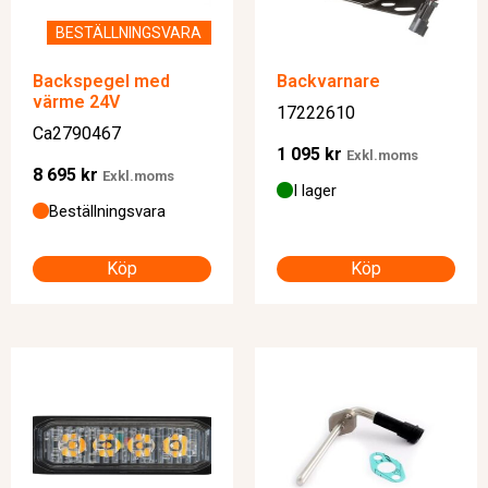
BESTÄLLNINGSVARA
Backspegel med
Backvarnare
värme 24V
17222610
Ca2790467
1 095
kr
Exkl.moms
8 695
kr
Exkl.moms
I lager
Beställningsvara
Köp
Köp