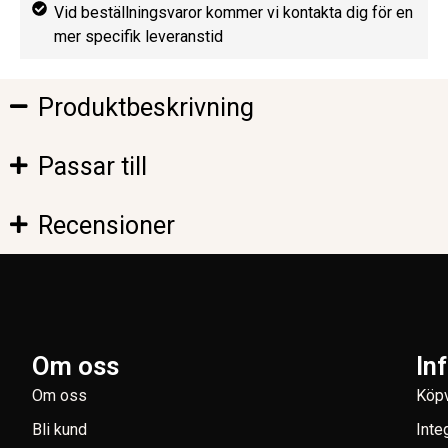
Vid beställningsvaror kommer vi kontakta dig för en
mer specifik leveranstid
Produktbeskrivning
Passar till
Recensioner
Om oss
In
Om oss
Köpv
Bli kund
Inte