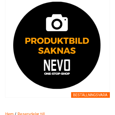
BESTÄLLNINGSVARA
Hem
/
Reservdelar till