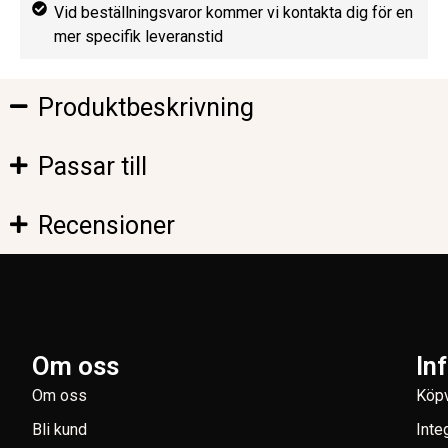
Vid beställningsvaror kommer vi kontakta dig för en
mer specifik leveranstid
Produktbeskrivning
Passar till
Recensioner
Om oss
In
Om oss
Köpv
Bli kund
Inte