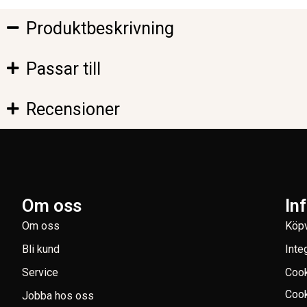
Produktbeskrivning
Passar till
Recensioner
Om oss
In
Om oss
Köpv
Bli kund
Inte
Service
Coo
Cook
Jobba hos oss