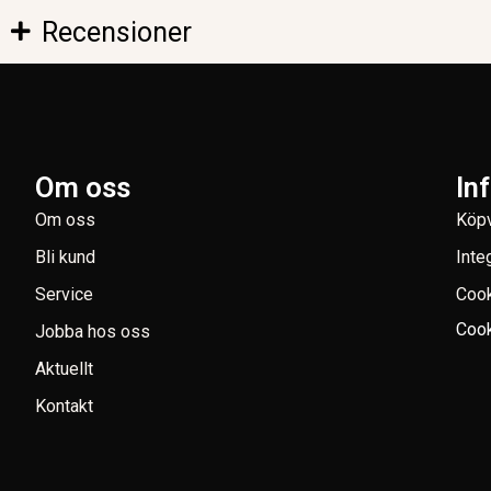
Recensioner
Om oss
In
Om oss
Köpv
Bli kund
Inte
Service
Coo
Cook
Jobba hos oss
Aktuellt
Kontakt