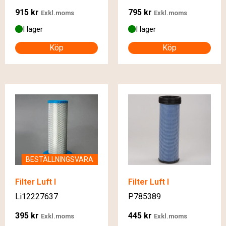
915
kr
795
kr
Exkl.moms
Exkl.moms
I lager
I lager
Köp
Köp
BESTÄLLNINGSVARA
Filter Luft I
Filter Luft I
Li12227637
P785389
395
kr
445
kr
Exkl.moms
Exkl.moms