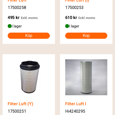
Filter Luft
Filter Luft (I)
17500258
17500253
495
kr
610
kr
Exkl.moms
Exkl.moms
I lager
I lager
Köp
Köp
Filter Luft (Y)
Filter Luft I
17500251
Hi4240295