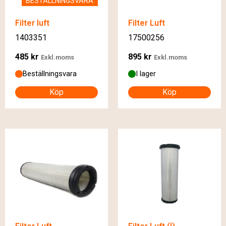
BESTÄLLNINGSVARA
Filter luft
Filter Luft
1403351
17500256
485
kr
895
kr
Exkl.moms
Exkl.moms
Beställningsvara
I lager
Köp
Köp