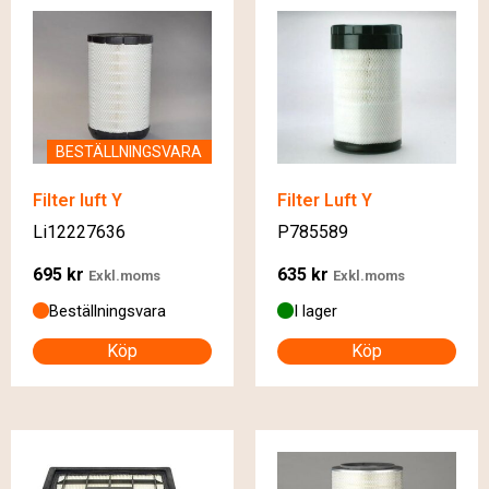
BESTÄLLNINGSVARA
Filter luft Y
Filter Luft Y
Li12227636
P785589
695
kr
635
kr
Exkl.moms
Exkl.moms
Beställningsvara
I lager
Köp
Köp