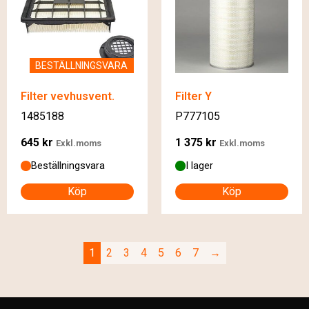
BESTÄLLNINGSVARA
Filter vevhusvent.
Filter Y
1485188
P777105
645
kr
1 375
kr
Exkl.moms
Exkl.moms
Beställningsvara
I lager
Köp
Köp
1
2
3
4
5
6
7
→