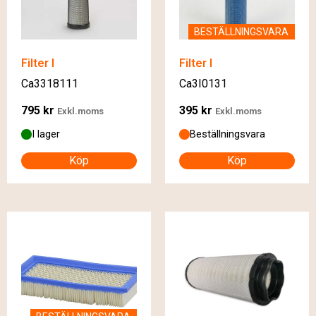
BESTÄLLNINGSVARA
Filter I
Filter I
Ca3318111
Ca3I0131
795
kr
395
kr
Exkl.moms
Exkl.moms
I lager
Beställningsvara
Köp
Köp