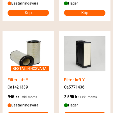
Beställningsvara
I lager
Köp
Köp
BESTÄLLNINGSVARA
Filter luft Y
Filter luft Y
Ca1421339
Ca5771436
945
kr
2 595
kr
Exkl.moms
Exkl.moms
Beställningsvara
I lager