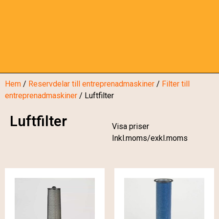
Hem
/
Reservdelar till entreprenadmaskiner
/
Filter till
entreprenadmaskiner
/ Luftfilter
Luftfilter
Visa priser
Inkl.moms/exkl.moms