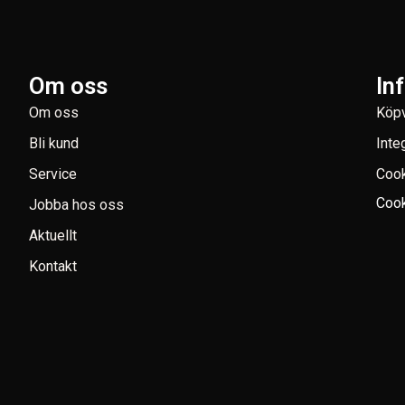
Om oss
In
Om oss
Köpv
Bli kund
Inte
Service
Coo
Cook
Jobba hos oss
Aktuellt
Kontakt