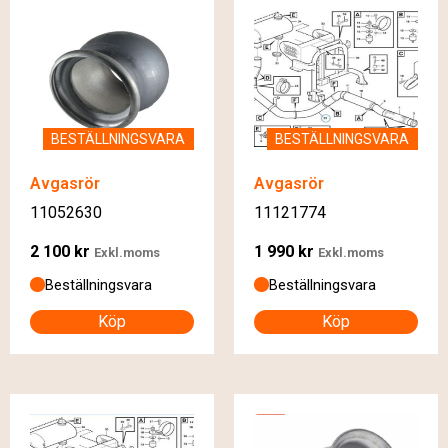
BESTÄLLNINGSVARA
BESTÄLLNINGSVARA
Avgasrör
Avgasrör
11052630
11121774
2 100
kr
1 990
kr
Exkl.moms
Exkl.moms
Beställningsvara
Beställningsvara
Köp
Köp