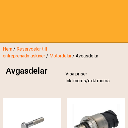
Hem
/
Reservdelar till
entreprenadmaskiner
/
Motordelar
/ Avgasdelar
Avgasdelar
Visa priser
Inkl.moms/exkl.moms