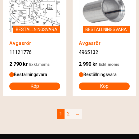
BESTÄLLNINGSVARA
BESTÄLLNINGSVARA
Avgasrör
Avgasrör
11121776
4965132
2 790
kr
2 990
kr
Exkl.moms
Exkl.moms
Beställningsvara
Beställningsvara
Köp
Köp
1
2
→