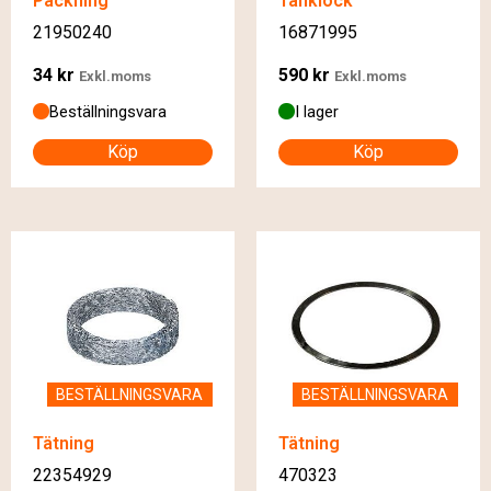
Packning
Tanklock
21950240
16871995
34
kr
590
kr
Exkl.moms
Exkl.moms
Beställningsvara
I lager
Köp
Köp
BESTÄLLNINGSVARA
BESTÄLLNINGSVARA
Tätning
Tätning
22354929
470323