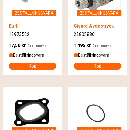
BESTÄLLNINGSVARA
BESTÄLLNINGSVARA
Bult
Givare Avgastryck
13973522
23805886
17,50
kr
1 495
kr
Exkl.moms
Exkl.moms
Beställningsvara
Beställningsvara
Köp
Köp