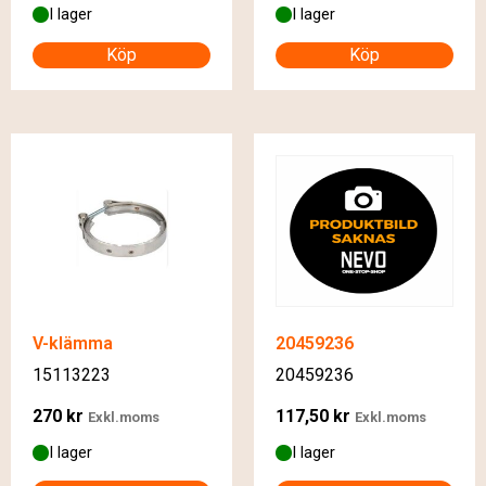
I lager
I lager
Köp
Köp
V-klämma
20459236
15113223
20459236
270
kr
117,50
kr
Exkl.moms
Exkl.moms
I lager
I lager