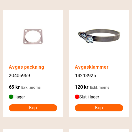
Avgas packning
Avgasklammer
20405969
14213925
65
kr
120
kr
Exkl.moms
Exkl.moms
I lager
Slut i lager
Köp
Köp