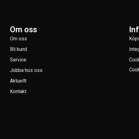
Om oss
In
Om oss
Köpv
Bli kund
Inte
Service
Coo
Cook
Jobba hos oss
Aktuellt
Kontakt