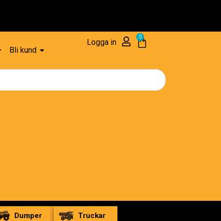
ar – 1 års Garanti
0
Logga in
Bli kund
Dumper
Truckar