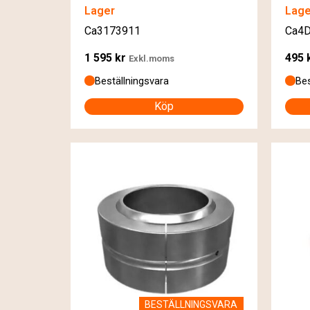
Lager
Lage
Ca3173911
Ca4
1 595
kr
495
Exkl.moms
Beställningsvara
Bes
Köp
BESTÄLLNINGSVARA