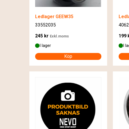
Ledlager GEEW35
Ledl
33552035
4062
245
kr
199
Exkl.moms
I lager
I l
Köp