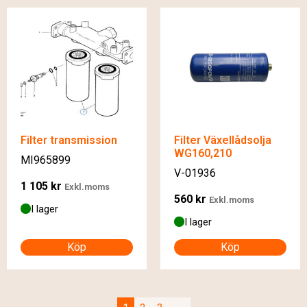
Filter transmission
Filter Växellådsolja
WG160,210
MI965899
V-01936
1 105
kr
Exkl.moms
560
kr
Exkl.moms
I lager
I lager
Köp
Köp