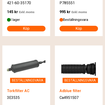
421-60-35170
P785551
145
kr
995
kr
Exkl.moms
Exkl.moms
I lager
Beställningsvara
Köp
Köp
BESTÄLLNINGSVARA
BESTÄLLNINGSVARA
Torkfilter AC
Adblue filter
3E3535
Ca4951507