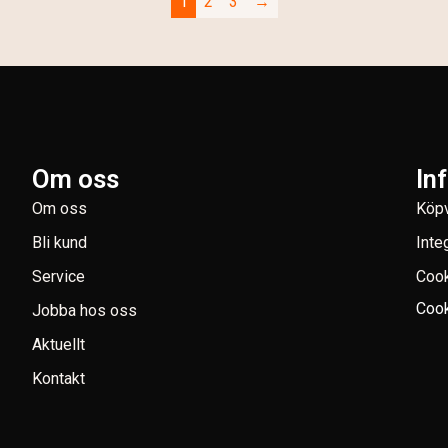
1
2
3
→
Om oss
In
Om oss
Köpv
Bli kund
Inte
Service
Coo
Cook
Jobba hos oss
Aktuellt
Kontakt