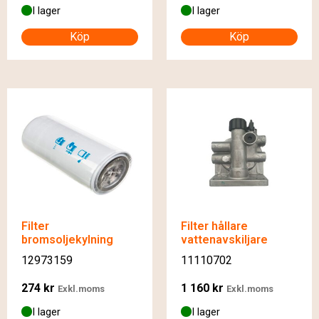
I lager
I lager
Köp
Köp
Filter
Filter hållare
bromsoljekylning
vattenavskiljare
12973159
11110702
274
kr
1 160
kr
Exkl.moms
Exkl.moms
I lager
I lager