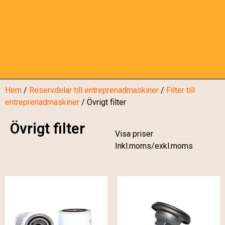
Hem
/
Reservdelar till entreprenadmaskiner
/
Filter till
entreprenadmaskiner
/ Övrigt filter
Övrigt filter
Visa priser
Inkl.moms/exkl.moms