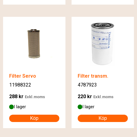
Filter Servo
Filter transm.
11988322
4787923
288
kr
220
kr
Exkl.moms
Exkl.moms
I lager
I lager
Köp
Köp