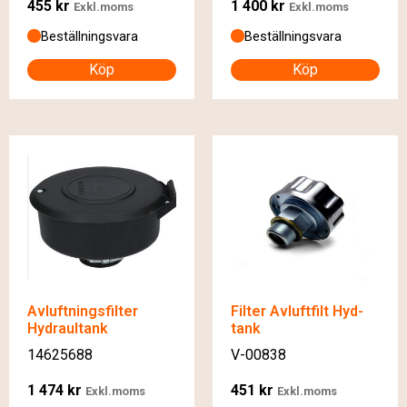
455
kr
1 400
kr
Exkl.moms
Exkl.moms
Beställningsvara
Beställningsvara
Köp
Köp
Avluftningsfilter
Filter Avluftfilt Hyd-
Hydraultank
tank
14625688
V-00838
1 474
kr
451
kr
Exkl.moms
Exkl.moms