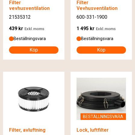
Filter
Filter
vevhusventilation
Vevhusventilation
21535312
600-331-1900
439
kr
1 495
kr
Exkl.moms
Exkl.moms
Beställningsvara
Beställningsvara
Köp
Köp
BESTÄLLNINGSVARA
Filter, avluftning
Lock, luftfilter