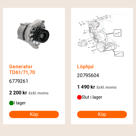
Generator
Löphjul
TD61/71,70
20795604
6779261
1 490
kr
Exkl.moms
2 200
kr
Exkl.moms
Slut i lager
I lager
Köp
Köp