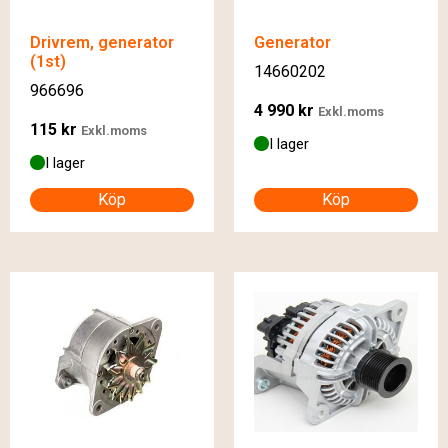
Drivrem, generator
Generator
(1st)
14660202
966696
4 990
kr
Exkl.moms
115
kr
Exkl.moms
I lager
I lager
Köp
Köp