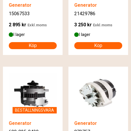
Generator
Generator
15067533
21429786
2 895
kr
3 250
kr
Exkl.moms
Exkl.moms
I lager
I lager
Köp
Köp
BESTÄLLNINGSVARA
Generator
Generator