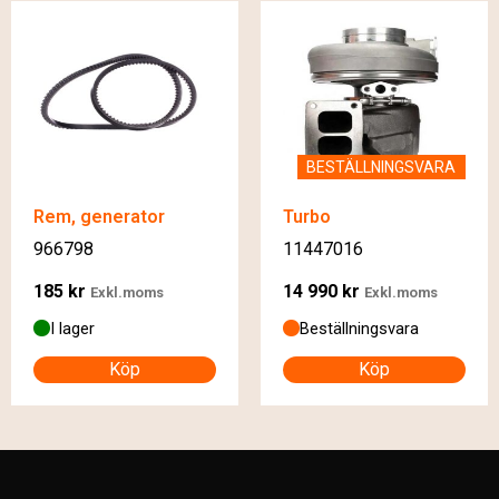
BESTÄLLNINGSVARA
Rem, generator
Turbo
966798
11447016
185
kr
14 990
kr
Exkl.moms
Exkl.moms
I lager
Beställningsvara
Köp
Köp