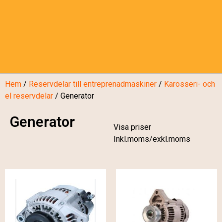
Hem
/
Reservdelar till entreprenadmaskiner
/
Karosseri- och
el reservdelar
/ Generator
Generator
Visa priser
Inkl.moms/exkl.moms