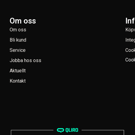
Om oss
In
Om oss
Köpv
Bli kund
Inte
Service
Coo
Cook
Jobba hos oss
Aktuellt
Kontakt