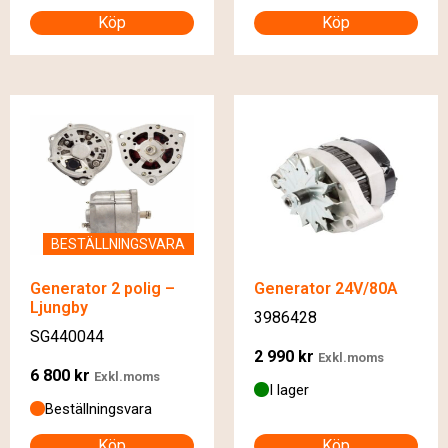
Köp
Köp
BESTÄLLNINGSVARA
Generator 2 polig –
Generator 24V/80A
Ljungby
3986428
SG440044
2 990
kr
Exkl.moms
6 800
kr
Exkl.moms
I lager
Beställningsvara
Köp
Köp