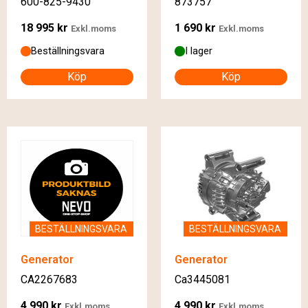
600-825-9430
873757
18 995
kr
1 690
kr
Exkl.moms
Exkl.moms
Beställningsvara
I lager
Köp
Köp
BESTÄLLNINGSVARA
BESTÄLLNINGSVARA
Generator
Generator
CA2267683
Ca3445081
4 990
kr
4 990
kr
Exkl.moms
Exkl.moms