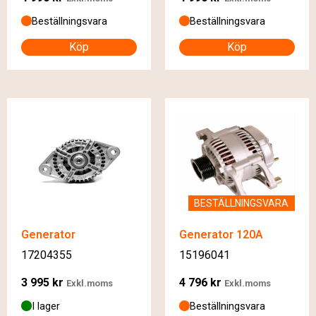
Beställningsvara
Beställningsvara
Köp
Köp
BESTÄLLNINGSVARA
Generator
Generator 120A
17204355
15196041
3 995
kr
4 796
kr
Exkl.moms
Exkl.moms
I lager
Beställningsvara