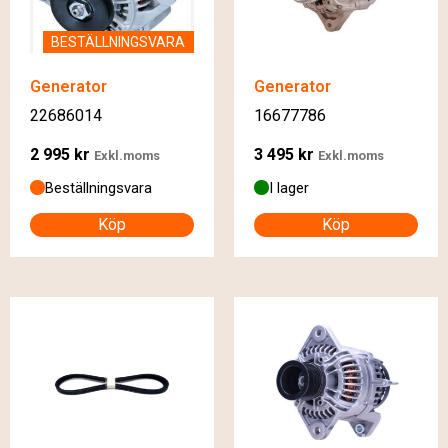
BESTÄLLNINGSVARA
Generator
Generator
22686014
16677786
2 995
kr
3 495
kr
Exkl.moms
Exkl.moms
Beställningsvara
I lager
Köp
Köp