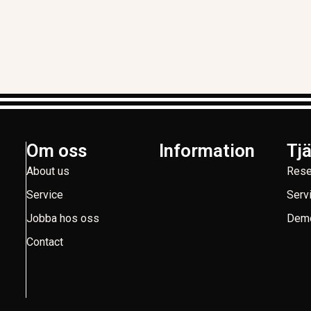
Om oss
Information
Tj
About us
Rese
Service
Serv
Jobba hos oss
Demo
Contact