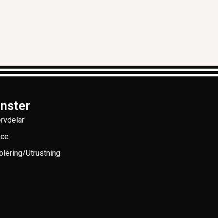
änster
rvdelar
ice
lering/Utrustning