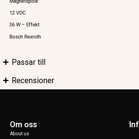
Magnetspole
12 VDC
36 W – Effekt
Bosch Rexroth
Passar till
Recensioner
Om oss
In
About us