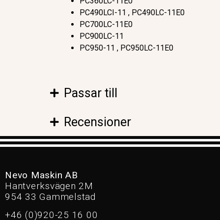
PC360LC-11E0
PC490LCI-11 , PC490LC-11E0
PC700LC-11E0
PC900LC-11
PC950-11 , PC950LC-11E0
Passar till
Recensioner
Nevo Maskin AB
Hantverksvägen 2M
954 33 Gammelstad
+46 (0)920-25 16 00