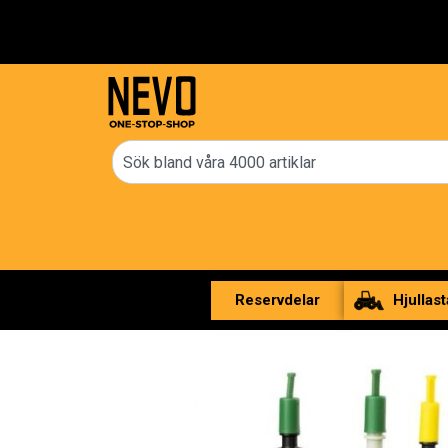
Fri frakt över 
Reservdelar
Hjullast