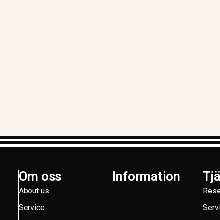
Om oss
Information
Tj
About us
Rese
Service
Serv