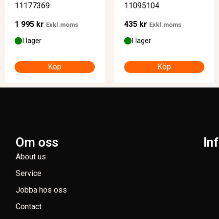
11177369
11095104
1 995
kr
435
kr
Exkl.moms
Exkl.moms
I lager
I lager
Köp
Köp
Om oss
In
About us
Service
Jobba hos oss
Contact