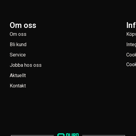
Om oss
In
Om oss
Köpv
Bli kund
Inte
Service
Coo
Cook
Jobba hos oss
Aktuellt
Kontakt