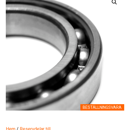
BESTÄLLNINGSVARA
Hem
/
Reservdelar till