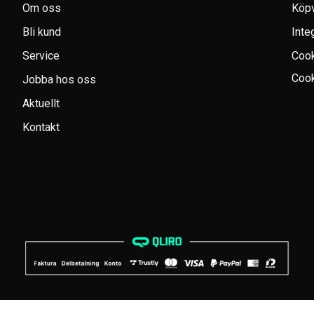
Om oss
Köpv
Bli kund
Inte
Service
Coo
Cook
Jobba hos oss
Aktuellt
Kontakt