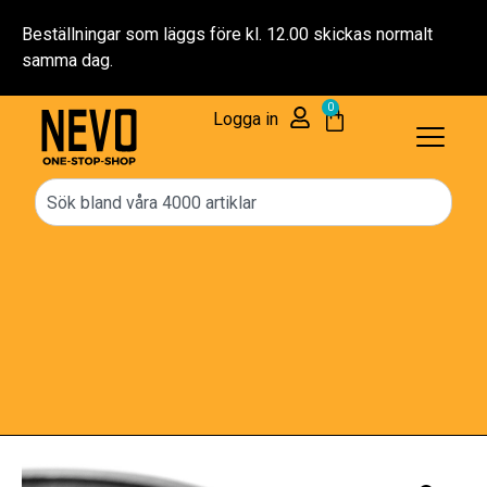
Beställningar som läggs före kl. 12.00 skickas normalt
samma dag.
0
Logga in