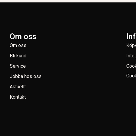
Om oss
In
Om oss
Köpv
Bli kund
Inte
Service
Coo
Cook
Jobba hos oss
Aktuellt
Kontakt