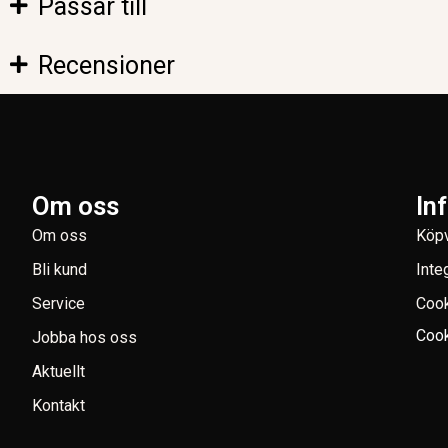
Passar till
Recensioner
Om oss
In
Om oss
Köpv
Bli kund
Inte
Service
Coo
Cook
Jobba hos oss
Aktuellt
Kontakt