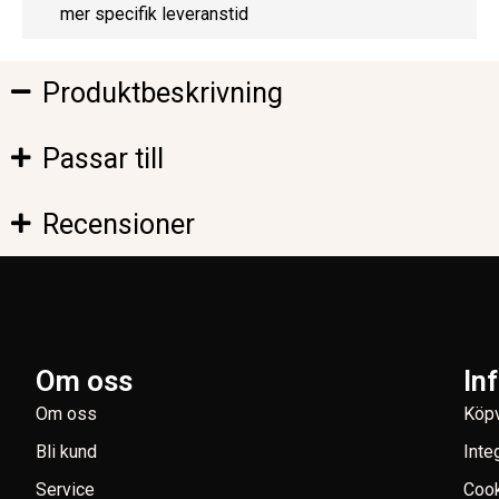
mer specifik leveranstid
Produktbeskrivning
Passar till
Recensioner
Om oss
In
Om oss
Köpv
Bli kund
Inte
Service
Coo