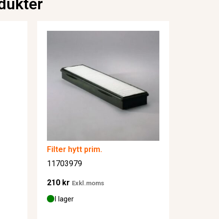
dukter
Filter hytt prim.
11703979
210
kr
Exkl.moms
I lager