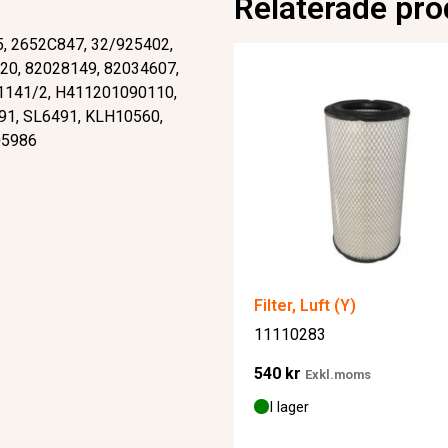
Relaterade pro
5, 2652C847, 32/925402,
20, 82028149, 82034607,
 1141/2, H411201090110,
91, SL6491, KLH10560,
05986
Filter, Luft (Y)
11110283
540
kr
Exkl.moms
I lager