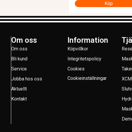
Köp
Om oss
Information
Tj
Om oss
Köpvillkor
Rese
Bli kund
Integritetspolicy
Mask
Service
Cookies
Take
Cookieinställningar
Jobba hos oss
XCM
Aktuellt
Slut
Kontakt
Hydr
Mask
Demo