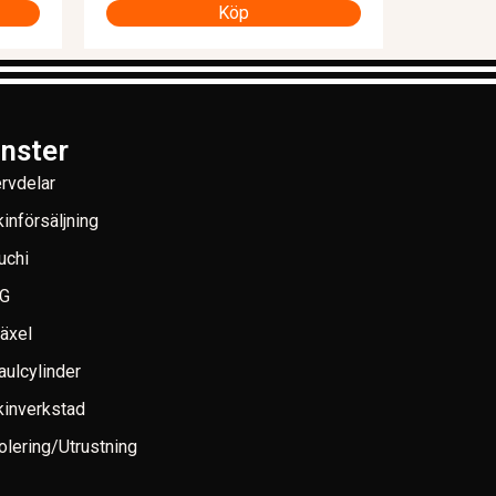
Köp
änster
rvdelar
införsäljning
uchi
G
växel
aulcylinder
inverkstad
lering/Utrustning