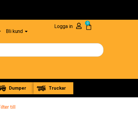
Res
0
Logga in
Bli kund
Dumper
Truckar
ilter till