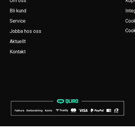
Om oss
Köpv
Bli kund
Inte
Service
Coo
Cook
Jobba hos oss
Aktuellt
Kontakt