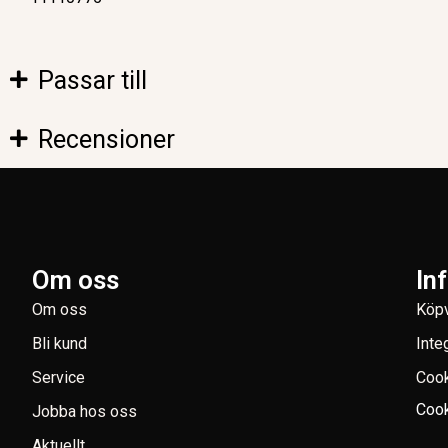
Passar till
Recensioner
Om oss
In
Om oss
Köpv
Bli kund
Inte
Service
Coo
Cook
Jobba hos oss
Aktuellt