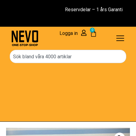
Reservdelar – 1 års Garanti
0
Logga in