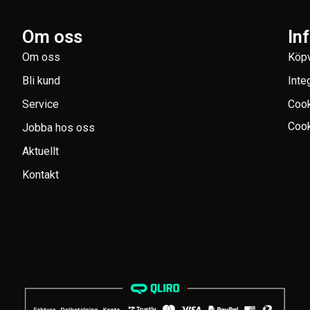
Om oss
In
Om oss
Köpv
Bli kund
Inte
Service
Coo
Cook
Jobba hos oss
Aktuellt
Kontakt