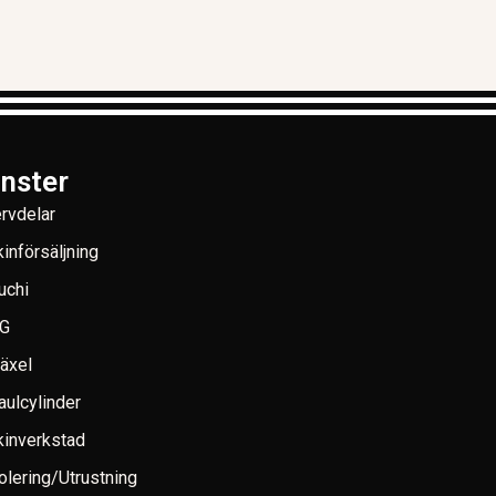
änster
rvdelar
införsäljning
uchi
G
växel
aulcylinder
inverkstad
lering/Utrustning