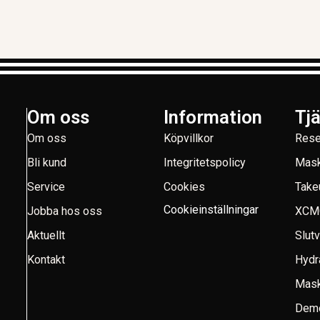
Om oss
Information
Tj
Om oss
Köpvillkor
Rese
Bli kund
Integritetspolicy
Mask
Service
Cookies
Take
Cookieinställningar
Jobba hos oss
XCM
Aktuellt
Slut
Kontakt
Hydr
Mask
Demo