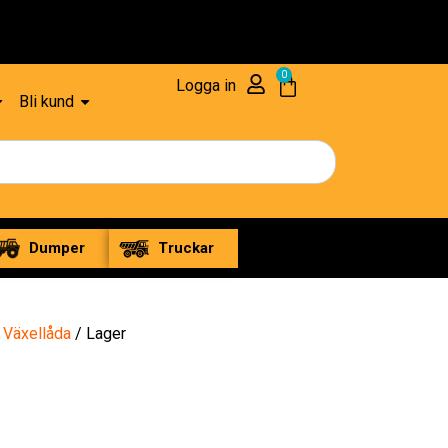
0
Logga in
Bli kund
Dumper
Truckar
/
Växellåda
/ Lager