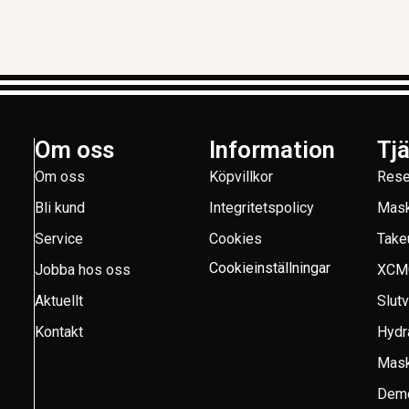
Om oss
Information
Tj
Om oss
Köpvillkor
Rese
Bli kund
Integritetspolicy
Mask
Service
Cookies
Take
Cookieinställningar
Jobba hos oss
XCM
Aktuellt
Slut
Kontakt
Hydr
Mask
Demo