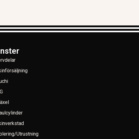
änster
rvdelar
införsäljning
uchi
G
växel
aulcylinder
inverkstad
lering/Utrustning