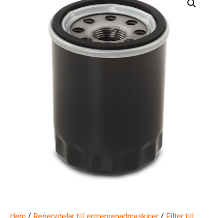
Hem
/
Reservdelar till entreprenadmaskiner
/
Filter till