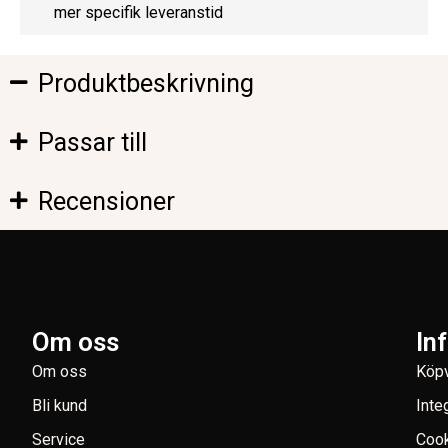
mer specifik leveranstid
Produktbeskrivning
Passar till
Recensioner
Om oss
In
Om oss
Köpv
Bli kund
Inte
Service
Coo