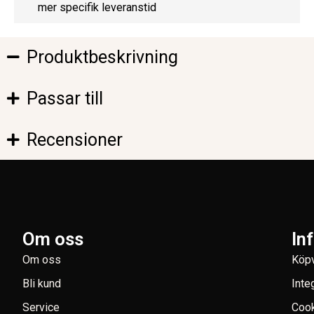
mer specifik leveranstid
Produktbeskrivning
Passar till
Recensioner
Om oss
In
Om oss
Köpv
Bli kund
Inte
Service
Coo