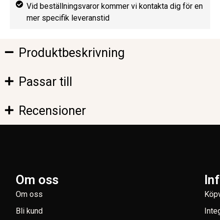
Vid beställningsvaror kommer vi kontakta dig för en
mer specifik leveranstid
Produktbeskrivning
Passar till
Recensioner
Om oss
In
Om oss
Köpv
Bli kund
Inte