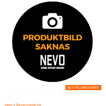
BESTÄLLNINGSVARA
Hem
/
Reservdelar till