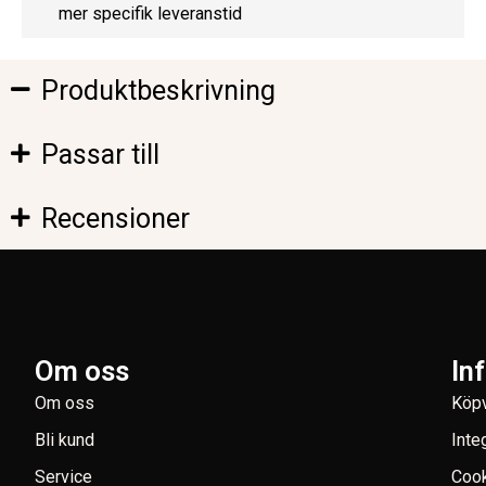
mer specifik leveranstid
Produktbeskrivning
Passar till
Recensioner
Om oss
In
Om oss
Köpv
Bli kund
Inte
Service
Coo