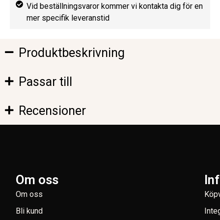
Vid beställningsvaror kommer vi kontakta dig för en
mer specifik leveranstid
Produktbeskrivning
Passar till
Recensioner
Om oss
In
Om oss
Köpv
Bli kund
Inte