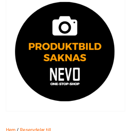
Hem
/
Reservdelar till