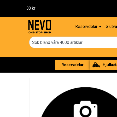
Reservdelar
Slutvä
Reservdelar
Hjullast