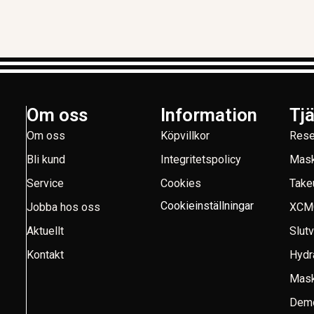
Om oss
Information
Tj
Om oss
Köpvillkor
Rese
Bli kund
Integritetspolicy
Mask
Service
Cookies
Take
Cookieinställningar
Jobba hos oss
XCM
Aktuellt
Slut
Kontakt
Hydr
Mask
Demo