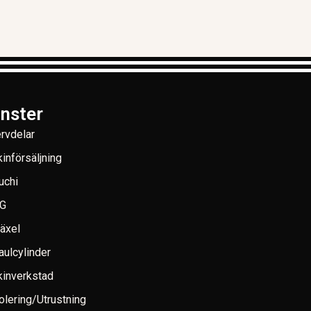
änster
rvdelar
införsäljning
uchi
G
växel
aulcylinder
inverkstad
lering/Utrustning