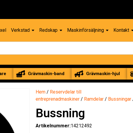
Reservdelar – 1
xel
Verkstad
Redskap
Maskinförsäljning
Kontakt
are
Grävmaskin-band
Grävmaskin-hjul
Hem
/
Reservdelar till
entreprenadmaskiner
/
Ramdelar
/
Bussningar
Bussning
Artikelnummer:
14212492