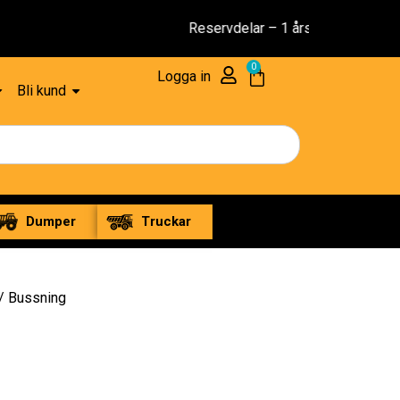
 års Garanti
0
Logga in
Bli kund
Dumper
Truckar
/ Bussning