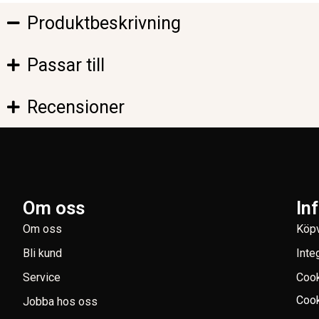
Produktbeskrivning
Passar till
Recensioner
Om oss
In
Om oss
Köpv
Bli kund
Inte
Service
Coo
Cook
Jobba hos oss