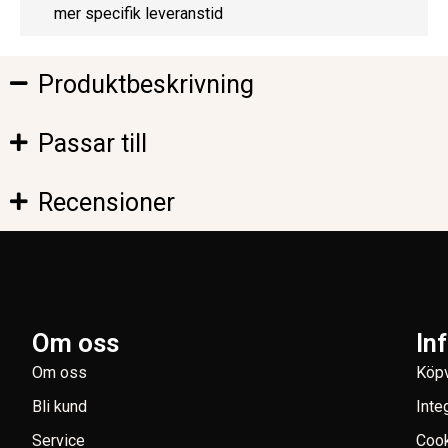
mer specifik leveranstid
Produktbeskrivning
Passar till
Recensioner
Om oss
In
Om oss
Köpv
Bli kund
Inte
Service
Coo