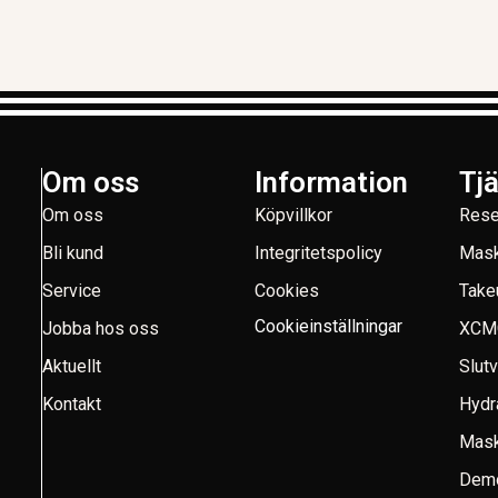
Om oss
Information
Tj
Om oss
Köpvillkor
Rese
Bli kund
Integritetspolicy
Mask
Service
Cookies
Take
Cookieinställningar
Jobba hos oss
XCM
Aktuellt
Slut
Kontakt
Hydr
Mask
Demo