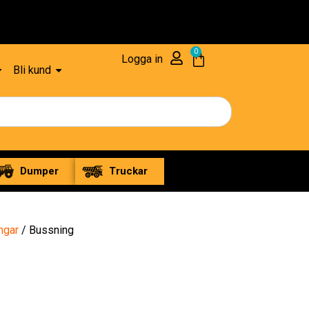
0
Logga in
Bli kund
Dumper
Truckar
ngar
/ Bussning