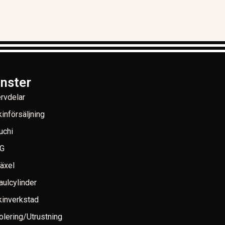
änster
rvdelar
införsäljning
uchi
G
växel
aulcylinder
inverkstad
lering/Utrustning