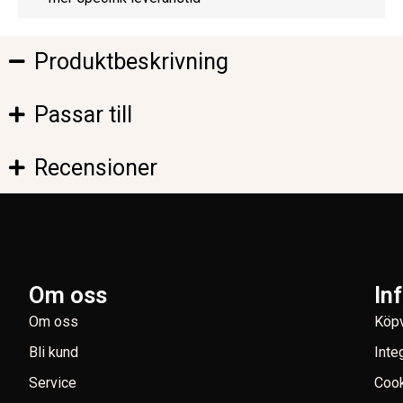
Produktbeskrivning
Passar till
Recensioner
Om oss
In
Om oss
Köpv
Bli kund
Inte
Service
Coo