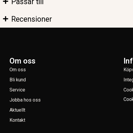
Passar till
Recensioner
Om oss
In
Om oss
Köpv
Bli kund
Inte
Service
Coo
Cook
Jobba hos oss
Aktuellt
Kontakt