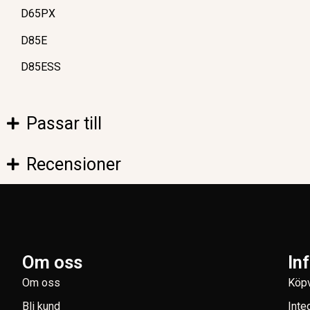
D65PX
D85E
D85ESS
Passar till
Recensioner
Om oss
In
Om oss
Köpv
Bli kund
Inte