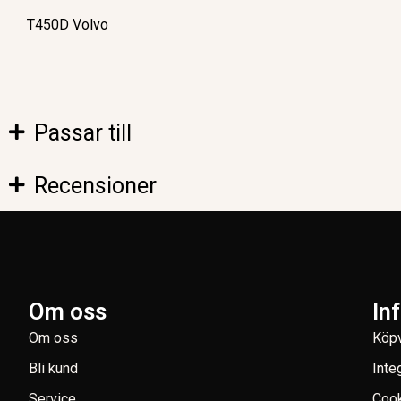
T450D Volvo
Passar till
Recensioner
Om oss
In
Om oss
Köpv
Bli kund
Inte
Service
Coo