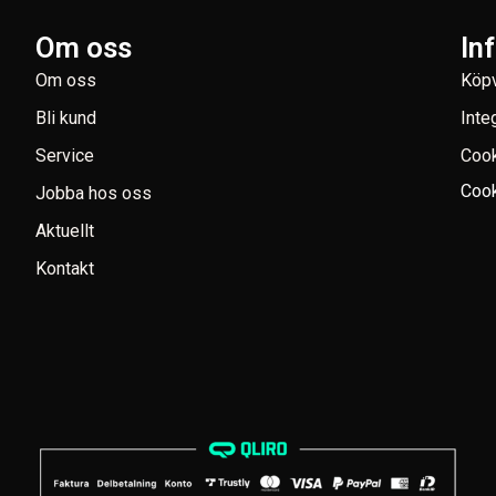
Om oss
In
Om oss
Köpv
Bli kund
Inte
Service
Coo
Cook
Jobba hos oss
Aktuellt
Kontakt