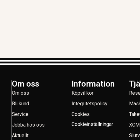
Om oss
Information
Tj
Om oss
Köpvillkor
Rese
Bli kund
Integritetspolicy
Mask
Service
Cookies
Take
Cookieinställningar
Jobba hos oss
XCM
Aktuellt
Slut