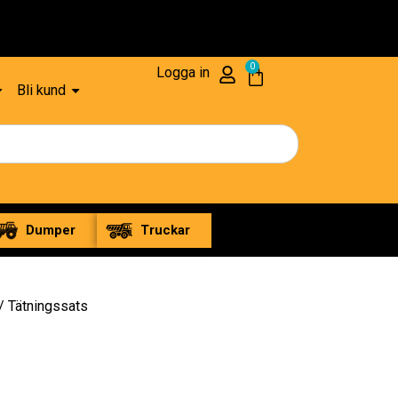
0
Logga in
Bli kund
Dumper
Truckar
/ Tätningssats