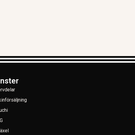
änster
rvdelar
införsäljning
uchi
G
växel