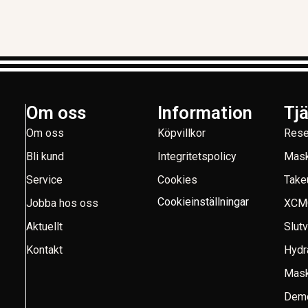
Om oss
Information
Tj
Om oss
Köpvillkor
Rese
Bli kund
Integritetspolicy
Mask
Service
Cookies
Take
Cookieinställningar
Jobba hos oss
XCM
Aktuellt
Slut
Kontakt
Hydr
Mask
Demo