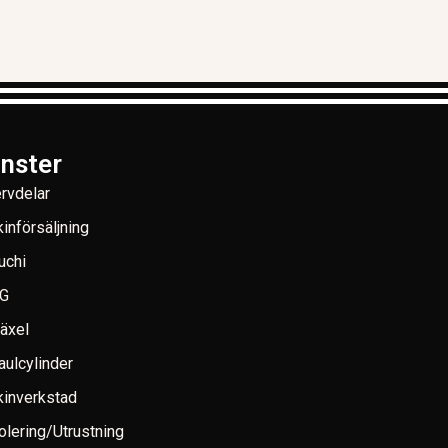
änster
rvdelar
införsäljning
uchi
G
växel
aulcylinder
inverkstad
lering/Utrustning