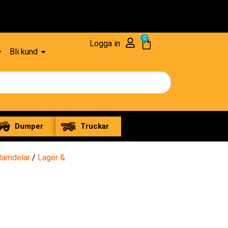
0
Logga in
Bli kund
Dumper
Truckar
Ramdelar
/
Lager &