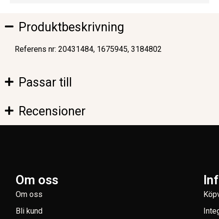
Produktbeskrivning
Referens nr: 20431484, 1675945, 3184802
Passar till
Recensioner
Om oss
In
Om oss
Köpv
Bli kund
Inte