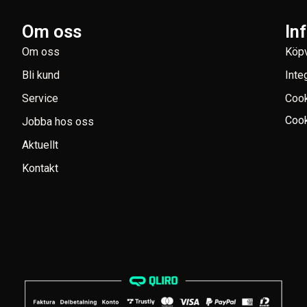
Om oss
In
Om oss
Köpv
Bli kund
Inte
Service
Coo
Cook
Jobba hos oss
Aktuellt
Kontakt