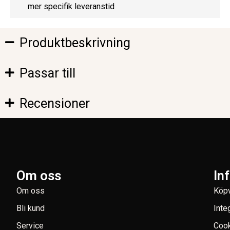
mer specifik leveranstid
Produktbeskrivning
Passar till
Recensioner
Om oss
In
Om oss
Köpv
Bli kund
Inte
Service
Coo