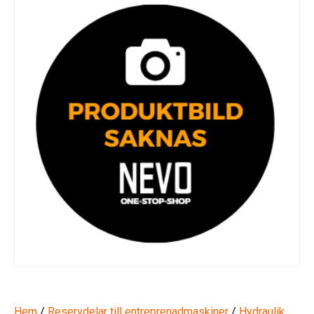
Hem
/
Reservdelar till entreprenadmaskiner
/
Hydraulik