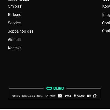
Om oss
Köpv
Bli kund
Inte
Service
Coo
Cook
Jobba hos oss
Aktuellt
Kontakt