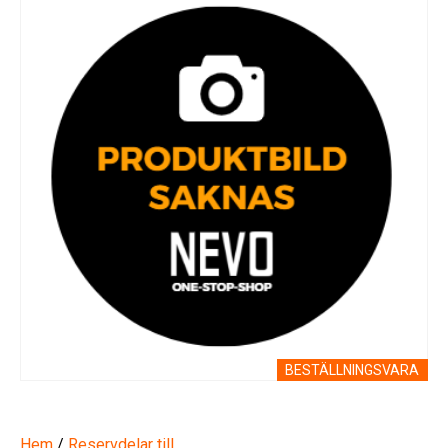
BESTÄLLNINGSVARA
Hem
/
Reservdelar till