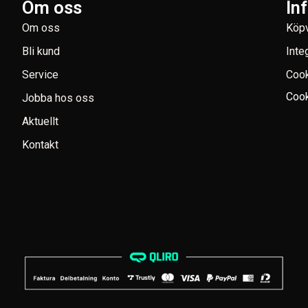
Om oss
In
Om oss
Köpv
Bli kund
Inte
Service
Coo
Cook
Jobba hos oss
Aktuellt
Kontakt