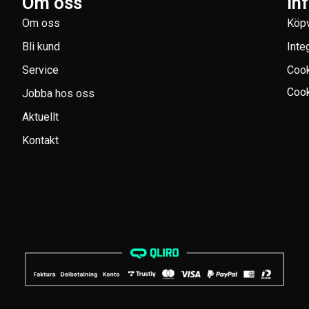
Om oss
In
Om oss
Köpv
Bli kund
Inte
Service
Coo
Cook
Jobba hos oss
Aktuellt
Kontakt